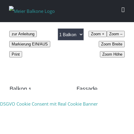
zur Anleitung
Zoom +
Zoom –
Markierung EIN/AUS
Zoom Breite
Print
Zoom Höhe
Balkon 1
Fassade
DSGVO Cookie Consent mit Real Cookie Banner
Hauptfarbe:
Fassadenfarbe:
Zweitfarbe:
Fensterumrandung: