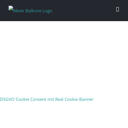
Zäune
Können mehr sein, als nur die Begrenzung eines
DSGVO Cookie Consent mit Real Cookie Banner
Grundstücks